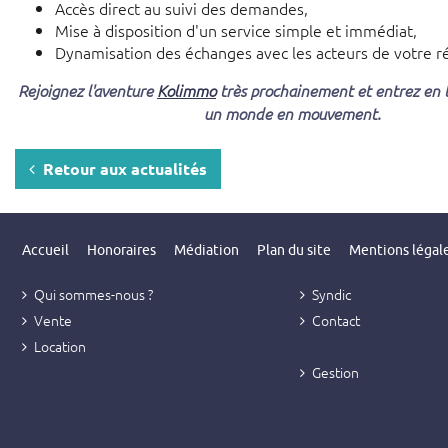
Accès direct au suivi des demandes,
Mise à disposition d'un service simple et immédiat,
Dynamisation des échanges avec les acteurs de votre r
Rejoignez l'aventure
Kolimmo
très prochainement et entrez en t
un monde en mouvement.
Retour aux actualités
Accueil
Honoraires
Médiation
Plan du site
Mentions légal
Qui sommes-nous ?
Syndic
Vente
Contact
Location
Gestion