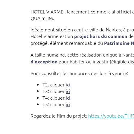
HOTEL VIARME : lancement commercial officiel du
QUALYTIM.
Idéalement situé en centre-ville de Nantes, à pro
Hôtel Viarme est un
de 
projet hors du commun
protégé, élément remarquable du
Patrimoine N
A taille humaine, cette réalisation unique à Nant
pour habiter ou investir (éligible dis
d'exception
Pour consulter les annonces des lots à vendre:​
T2: cliquer
ici
T3: cliquer
ici
T4: cliquer
ici
T5: cliquer
ici
Regardez le film du projet:
https://youtu.be/TH